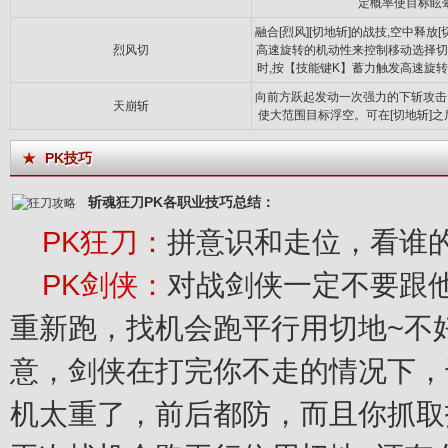
定概率使目标眩
融合[烈风][切地斩]的战技,空中释放[
烈风切
高速旋转的机动性来控制移动选择切
时,按【技能键K】蓄力触发高速旋
向前方跃起发动一次强力的下斩攻击
天崩斩
使大范围目标浮空。可在[切地斩]之
PK技巧
斩魂狂刀PK各职业技巧总结：
PK狂刀：
拼意识和走位，看谁
PK剑侠：
对战剑侠一定不要跟
重新跑，找机会跑平行用切地~不
意，剑侠在打完你不走的情况下，
机太重了，前后都防，而且你抓取