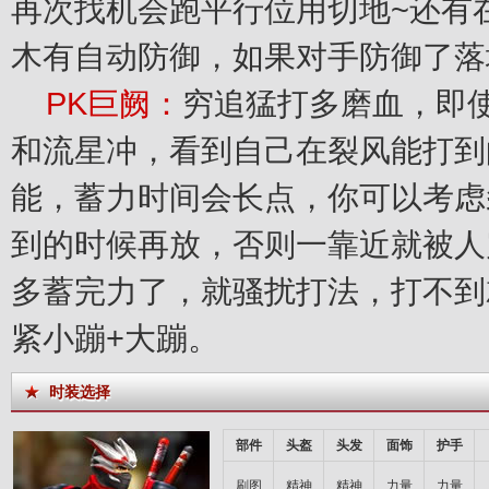
再次找机会跑平行位用切地~还有
木有自动防御，如果对手防御了落
PK巨阙：
穷追猛打多磨血，即
和流星冲，看到自己在裂风能打到
能，蓄力时间会长点，你可以考虑
到的时候再放，否则一靠近就被人
多蓄完力了，就骚扰打法，打不到
紧小蹦+大蹦。
时装选择
部件
头盔
头发
面饰
护手
刷图
精神
精神
力量
力量