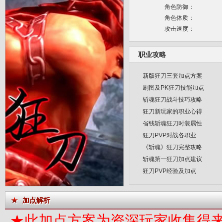
角色防御：
角色体质：
攻击速度：
职业攻略
新版狂刀三套加点方案
刷图及PK狂刀技能加点
斩魂狂刀战斗技巧攻略
狂刀新玩家的职业心得
省钱斩魂狂刀时装属性
狂刀PVP对战各职业
《斩魂》狂刀完整攻略
斩魂第一狂刀加点建议
狂刀PVP经验及加点
加点解析
★此加点方案为资深玩家收集得来，