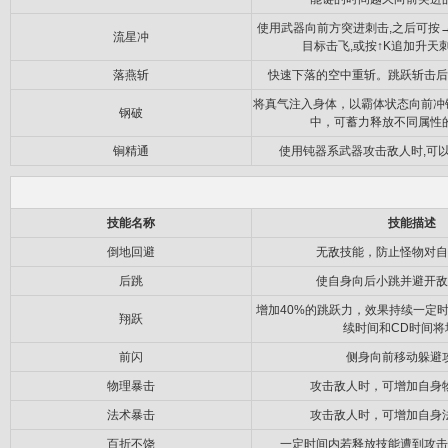
使用武器向前方突进刺击,之后可按
流星冲
目标击飞,或按↑K追加升天
落燕斩
快速下落的空中重斩。跳跃斩击后
将真气注入身体，以霸体状态向前冲锋
钢破
中，可蓄力释放不同属性
锏精通
使用钝器系武器攻击敌人时,可
技能名称
技能描述
倒地回避
无敌技能，防止怪物对自
后跳
使自身向后小跳并避开敌
增加40%的跳跃力，效果持续一定
翔跃
续时间和CD时间将
前闪
侧身向前移动躲避
物理暴击
攻击敌人时，可增加自身
法术暴击
攻击敌人时，可增加自身
百折不饶
一定时间内若释放技能遭到攻击