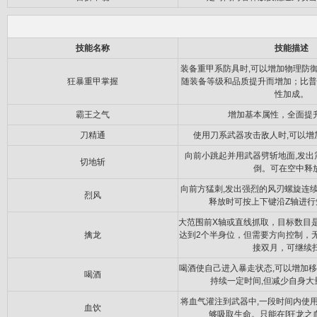
技能名称
技能描述
装备重甲系防具时,可以增加物理防
狂暴重甲掌握
随装备等级和品质提升而增加；比普
性加成。
霸王之气
增加基本属性，全面提
刀精通
使用刀系武器攻击敌人时,可以增
向前小跳起并用武器劈斩地面,发出
切地斩
倒。可在空中释
向前方猛刺,发出强烈的风刃螺旋连
烈风
释放时可按上下键沿Z轴进行
大范围前X轴或直线抓取，目标数目
擒龙
达到2个半身位，但需要方向控制，
接双月，可继续扫
喝酒使自己进入暴走状态,可以增加移
喝酒
持续一定时间,但减少自身大
将血气灌注到武器中,一段时间内使
血饮
够吸取生命。只能在[狂龙之