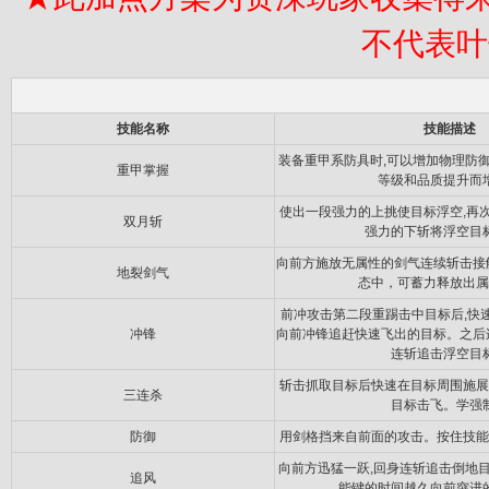
不代表叶
技能名称
技能描述
装备重甲系防具时,可以增加物理防
重甲掌握
等级和品质提升而
使出一段强力的上挑使目标浮空,再次
双月斩
强力的下斩将浮空目
向前方施放无属性的剑气连续斩击接触
地裂剑气
态中，可蓄力释放出属
前冲攻击第二段重踢击中目标后,快
冲锋
向前冲锋追赶快速飞出的目标。之后
连斩追击浮空目
斩击抓取目标后快速在目标周围施展
三连杀
目标击飞。学强
防御
用剑格挡来自前面的攻击。按住技能
向前方迅猛一跃,回身连斩追击倒地
追风
能键的时间越久向前突进