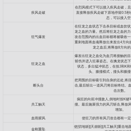
在烈风模式下可以接入疾风走破，且
疾风走破
直接释放疾风走破下原地停留0.5
态，可以接入空
在狂龙之血状态下击杀目标或血饮状
龙之血的力量。然后将狂龙之血的力
狂气爆发
攻击范围内的出血目标都将被吸收一
重刺地面将血魂释放出来发出4方向
龙之血后,将释放8方向
爆发出狂龙之血化为血刃将接触的目
斩伤并进入狂暴姿态。在擒龙状态下
狂龙之血
状态，多出猛冲状态，在按J和K和
头、膝撞模式，撞头和膝撞
把周围的目标吸引到自身的近处,将
断头台
击,最后斩出一道风刃将目标终结。
击次数。
疯狂的向前冲撞敌人,倒地时按K键
共工触天
撞。最后施展强力的风刃斩击,释放
增加。
血雨腥风
使狂刀的所有风刃攻击都有一定
使[切地斩][天崩斩][共工触天]重击
金刚重坠