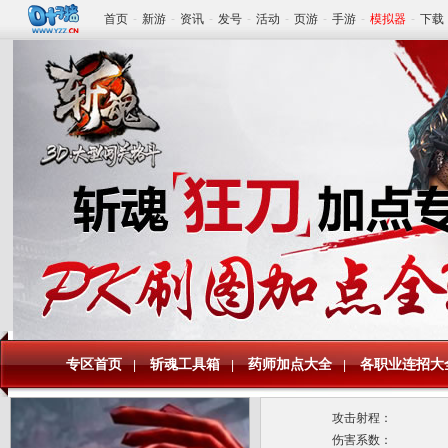
首页
-
新游
-
资讯
-
发号
-
活动
-
页游
-
手游
-
模拟器
-
下载
www.yzz.cn
专区首页
斩魂工具箱
药师加点大全
各职业连招大
|
|
|
攻击射程：
伤害系数：