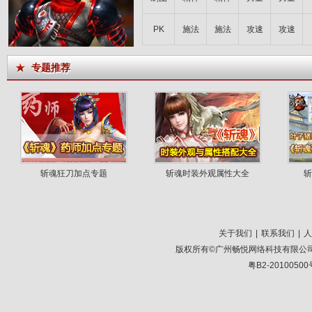
PK
施法
施法
攻速
攻速
专题推荐
斩魂狂刀加点专题
斩魂时装外观属性大全
斩
关于我们
|
联系我们
|
人
版权所有©广州畅悦网络科技有限公司 叶子猪
粤B2-20100500