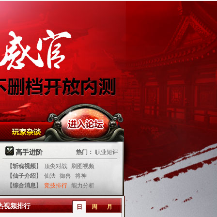
高手进阶
热门：
职业短评
【斩魂视频】
顶尖对战
刷图视频
【仙子介绍】
仙法
御兽
将神
【综合消息】
竞技排行
能力分析
热视频排行
日
周
月