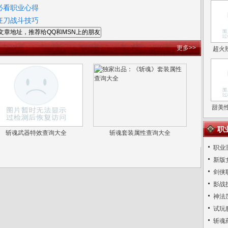
必看职业心得
狂刀战斗技巧
文章地址，推荐给QQ和MSN上的朋友
更多>>
超火辣
甜美
职
斩魂武器特效查询大全
斩魂套装属性查询大全
职业
新版
剑侠
影战
神法
试玩
斩魂