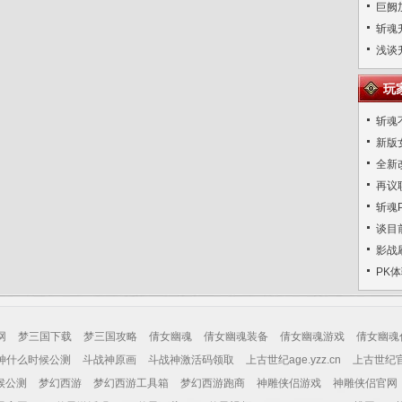
巨阙
斩魂
浅谈
玩
斩魂
新版
全新
再议
斩魂
谈目
影战
PK
网
梦三国下载
梦三国攻略
倩女幽魂
倩女幽魂装备
倩女幽魂游戏
倩女幽魂
神什么时候公测
斗战神原画
斗战神激活码领取
上古世纪age.yzz.cn
上古世纪
候公测
梦幻西游
梦幻西游工具箱
梦幻西游跑商
神雕侠侣游戏
神雕侠侣官网