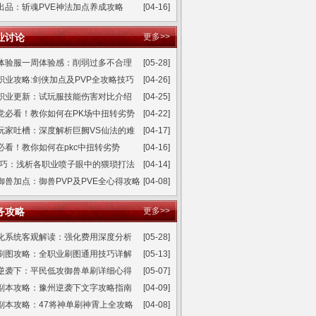
出品：斩魂PVE神法加点养成攻略
[04-16]
业讨论
更多>>
体验服一周体验感：削弱过多不合理
[05-28]
职业攻略:剑侠加点及PVP全攻略技巧
[04-26]
职业更新：试玩服技能伤害对比介绍
[04-25]
党必看！教你如何在PK场中扭转劣势
[04-22]
玩家吐槽：深度解析巨阙VS仙法的难
[04-17]
必看！教你如何在pkc中扭转劣势
[04-16]
技巧：浅析各职业喷子眼中的猥琐打法
[04-14]
御兽加点：御兽PVP及PVE全心得攻略
[04-08]
务攻略
更多>>
化系统客观解读：强化费用深度分析
[05-28]
刷图攻略：全职业刷图通用技巧详解
[05-13]
逆袭下：平民低攻御兽单刷详细心得
[05-07]
副本攻略：豫州逆袭下文字攻略指南
[04-09]
副本攻略：47将神单刷神霄上全攻略
[04-08]