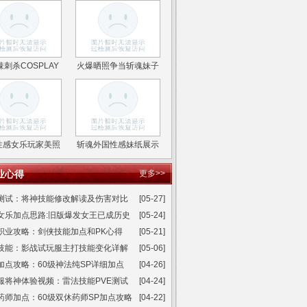
刺杀COSPLAY
火爆晒照争当斩魂妹子
性感女乐玩家美照
斩魂外国性感妹纸展示
业心得
更多>>
测试：将神技能修改解读及伤害对比
[05-27]
女乐加点思路:旧版爆发女王已成历史
[05-24]
职业攻略：剑侠技能加点和PK心得
[05-21]
技能：影战试玩服主打技能变化详解
[05-06]
加点攻略：60级神法纯SP详细加点
[04-26]
服将神体验视频：雷法技能PVE测试
[04-24]
药师加点：60级双休药师SP加点攻略
[04-22]