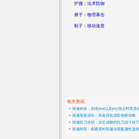
护腰：法术防御
裤子：物理暴击
鞋子：移动速度
相关资讯:
斩魂刺杀：刺杀pve以及pvp加点时装选
斩魂装备强化：装备强化进阶独家攻略
斩魂狂刀连招：决定成败的狂刀战斗技
斩魂时装：刷图系时装最佳搭配属性选