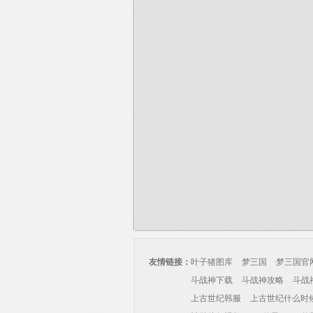
友情链接：
叶子猪图库
梦三国
梦三国官
斗战神下载
斗战神攻略
斗战
上古世纪韩服
上古世纪什么时