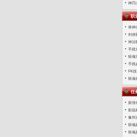
神罚
职
将神
剑侠
神法
手残
斩魂
手残
PK
斩魂
任
新强
影战
豫州
斩魂
斩魂