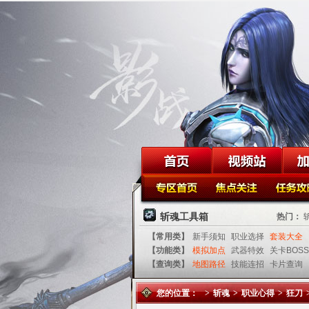
斩魂工具箱
热门：
【常用类】
新手须知
职业选择
套装大全
【功能类】
模拟加点
武器特效
关卡BOSS
【查询类】
地图路径
技能连招
卡片查询
您的位置：
>
斩魂
>
职业心得
>
狂刀