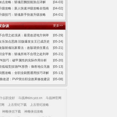
加点攻略：斩魂巨阙技能加点详解
[04-03]
升级攻略：新人快速冲级攻略全指南
[04-02]
升级技巧：斩魂新手快速升级攻略
[04-01]
家杂谈
更多>>
不合理之处浅谈：最需改进地方例举
[05-29]
女乐加点思路:旧版爆发女王已成历史
[05-24]
改版斩魂玩家看法：改版请抓住重点
[05-21]
职业平衡：斩魂所有不合理之处列举
[05-21]
PK技巧：破甲属性的实际作用分析
[05-20]
前低端竞技场PK形势：御兽地位无敌
[05-13]
刷图攻略：全职业刷图通用技巧详解
[05-13]
体验改进：PVP突出职业效果修改建议
[05-08]
什么职业好
斗战神dzs.yzz.cn
斗战神官网
官网
上古世纪下载
上古世纪攻略
神雕侠侣下载
神雕侠侣攻略