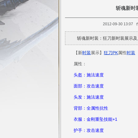
斩魂新时
首页
视频站
加点模
2012-09-30 13:07
斩魂首页
焦点关注
任务攻略
斩魂新时装：狂刀新时装展示及
【新
时装
展示】
狂刀
PK
属性
时装
属性：
头盔：施法速度
面部：攻击速度
头发：施法速度
背部：全属性抗性
衣服：金刚重坠技能+1
护手：攻击速度