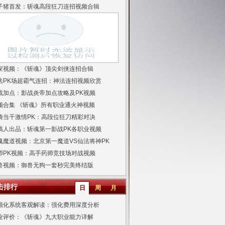
子猪首发：斩魂高段狂刀连招视频合辑
进入论坛
玩家杂谈
家视频：《斩魂》顶尖剑侠连招合辑
法PK场超霸气连招：神法连招视频欣赏
战加点：影战炎帝加点攻略及PK视频
频合集 《斩魂》所有职业通火神视频
骑当千激情PK：高段位狂刀精彩对决
稿人出品：斩魂第一影战PK各职业视频
魂魔道视频：北京第一魔道VS仙法将神PK
师PK视频：高手药师竞技场对战视频
兽视频：御兽无狗一套秒完美终结版
击排行
日
周
月
强化系统客观解读：强化费用深度分析
业评价：《斩魂》九大职业能力详解