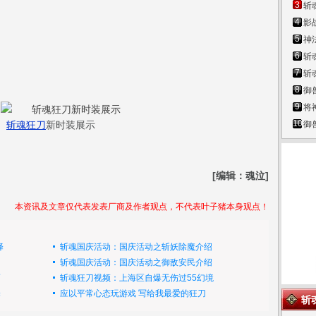
3
斩
4
影
5
神
6
斩
7
斩
8
御
9
将
10
斩魂
狂刀
新时装展示
御
[编辑：魂泣]
本资讯及文章仅代表发表厂商及作者观点，不代表叶子猪本身观点！
择
斩魂国庆活动：国庆活动之斩妖除魔介绍
斩魂国庆活动：国庆活动之御敌安民介绍
巧
斩魂狂刀视频：上海区自爆无伤过55幻境
择
应以平常心态玩游戏 写给我最爱的狂刀
斩