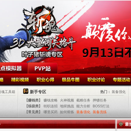
新手专区
斩魂工具箱
热门：
装备强化
【赚钱类】
赚钱攻略
火神视频
截粮任务
押镖任务
【练级类】
转职连招
地狱挑战
能力分析
BOSS打法
【常见类】
哪里买药
如何熔炼
装备强化
装备洗练
最
>