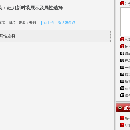
1
叶
装：狂刀新时装展示及属性选择
拟器
PVP站
作者：魂泣
来源：未知
|
新手卡
|
激活码
领取
精彩视频
职业心得
极品牛图
职业讨论
专题活动
属性选择
2
独
3
神
4
影
5
视
6
一
7
撰
8
斩
9
药
10
御
点
1
新
2
职