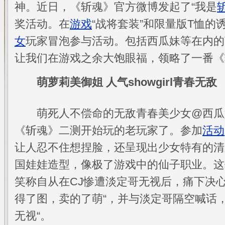
神。近日，《斩魂》官方微博发起了“我是
奖活动。在
游戏
“战将套装”和限量版T恤的
女
玩家冒泡参与活动。包括西瓜妹等在内的
让我们在游戏之余大饱眼福，领略了一番《斩
萌萝莉美御姐 人气showgirl青春无敌
萌死人不偿命的无敌青春美少女@西瓜妹C
《斩魂》二测开始玩的老玩家了。参加
活动
让人忍不住想捏脸，还呈现出少女特有的清
国娃娃造型，像极了游戏中的仙子职业。这
笑称自从在CJ惨遭淡定哥无视后，痛下决心
得了图，卖的了萌“，并与淡定哥隔空喊话
无视“。