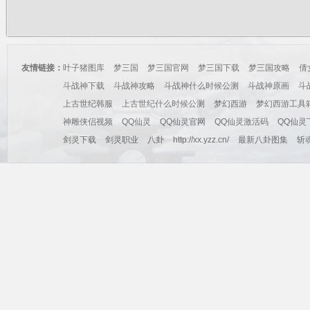
友情链接：
叶子猪图库
梦三国
梦三国官网
梦三国下载
梦三国攻略
倩
斗战神下载
斗战神攻略
斗战神什么时候公测
斗战神原画
斗
上古世纪韩服
上古世纪什么时候公测
梦幻西游
梦幻西游工具
神雕侠侣视频
QQ仙灵
QQ仙灵官网
QQ仙灵激活码
QQ仙灵
剑灵下载
剑灵职业
八卦
http://xx.yzz.cn/
最新八卦图集
斩