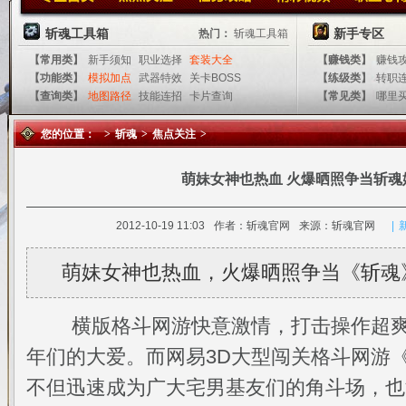
斩魂工具箱
新手专区
热门：
斩魂工具箱
【常用类】
新手须知
职业选择
套装大全
【赚钱类】
赚钱
【功能类】
模拟加点
武器特效
关卡BOSS
【练级类】
转职
【查询类】
地图路径
技能连招
卡片查询
【常见类】
哪里
您的位置：
>
斩魂
>
焦点关注
>
萌妹女神也热血 火爆晒照争当斩魂
首页
视频站
加点模拟器
PVP站
2012-10-19 11:03
作者：斩魂官网
来源：斩魂官网
|
斩魂首页
焦点关注
任务攻略
精彩视频
职业心得
萌妹女神也热血，火爆晒照争当《斩魂
横版格斗网游快意激情，打击操作超爽
年们的大爱。而网易3D大型闯关格斗网游
不但迅速成为广大宅男基友们的角斗场，也